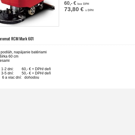
60,- €
bez DPH
73,80 €
s DPH
uromat RCM Mark 601
podláh, napájanie batériami
šírka 60 cm
lesami
é 1-2 dni: 60,- € + DPH/ deň
é 3-5 dní: 50,- € + DPH/ deň
 6 a viac dní: dohodou