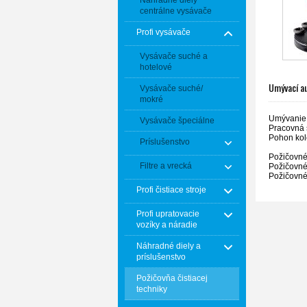
Náhradné diely
centrálne vysávače
Profi vysávače
Vysávače suché a
hotelové
Umývací a
Vysávače suché/
mokré
Umývanie 
Vysávače špeciálne
Pracovná 
Pohon ko
Príslušenstvo
Požičovn
Filtre a vrecká
Požičovn
Požičovné
Profi čistiace stroje
Profi upratovacie
vozíky a náradie
Náhradné diely a
príslušenstvo
Požičovňa čistiacej
techniky