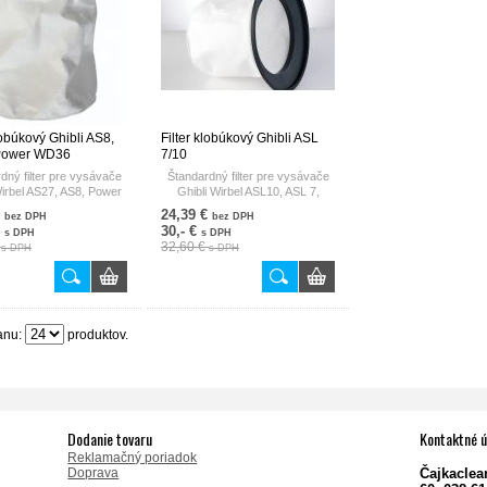
lobúkový Ghibli AS8,
Filter klobúkový Ghibli ASL
Power WD36
7/10
dný filter pre vysávače
Štandardný filter pre vysávače
Wirbel AS27, AS8, Power
Ghibli Wirbel ASL10, ASL 7,
WD 36
Power WD22
€
24,39 €
bez DPH
bez DPH
€
30,- €
s DPH
s DPH
€
32,60 €
s DPH
s DPH
anu:
produktov.
Dodanie tovaru
Kontaktné ú
Reklamačný poriadok
Doprava
Čajkaclean