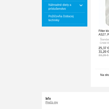
Náhradné diely a
príslušenstvo
Požičovňa čistiacej
techniky
Filter k
AS27, 
Štandar
Ghibli 
25,37 
31,20 
33,26 
Na str
Info
Prečo my