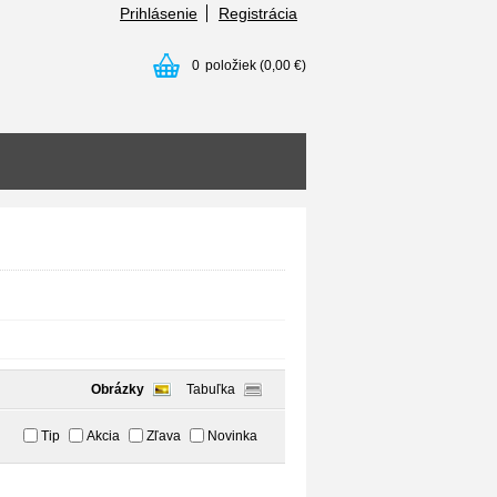
Prihlásenie
Registrácia
0
položiek
(0,00 €)
Obrázky
Tabuľka
Tip
Akcia
Zľava
Novinka