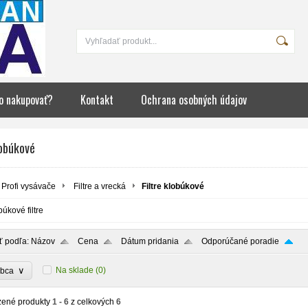
o nakupovať?
Kontakt
Ochrana osobných údajov
lobúkové
Profi vysávače
Filtre a vrecká
Filtre klobúkové
búkové filtre
ť podľa:
Názov
Cena
Dátum pridania
Odporúčané poradie
∨
Na sklade
(0)
obca
zené produkty
1 - 6
z celkových
6