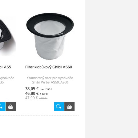
bli AS5
Filter klobúkový Ghibli AS60
e vysávače
Štandardný filter pre vysávače
AS5
Ghibli Wirbel AS59, As60
38,05 €
bez DPH
46,80 €
s DPH
47,99 €
s DPH