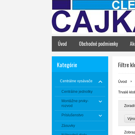
Úvod
Obchodné podmienky
Ak
Kategórie
Filtre k
Centrálne vysávače
Úvod
Centrálne jednotky
Trvalé klo
Montážne prvky-
rozvod
Zoradi
Príslušenstvo
Výr
Zásuvky
Zobra