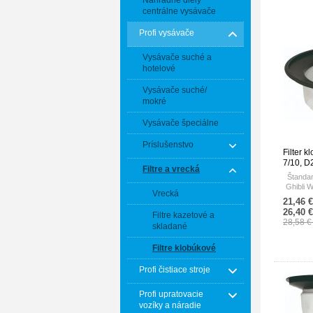
Náhradné diely
centrálne vysávače
Profi vysávače
Vysávače suché a
hotelové
Vysávače suché/
mokré
Vysávače špeciálne
Príslušenstvo
Filter k
7/10, D
Filtre a vrecká
Štandar
Ghibli W
Vrecká
21,46 
26,40 
Filtre kazetové a
28,58 
skladané
Filtre klobúkové
Profi čistiace stroje
Profi upratovacie
vozíky a náradie