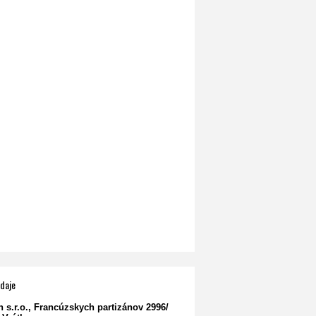
daje
 s.r.o.
, Francúzskych partizánov 2996/