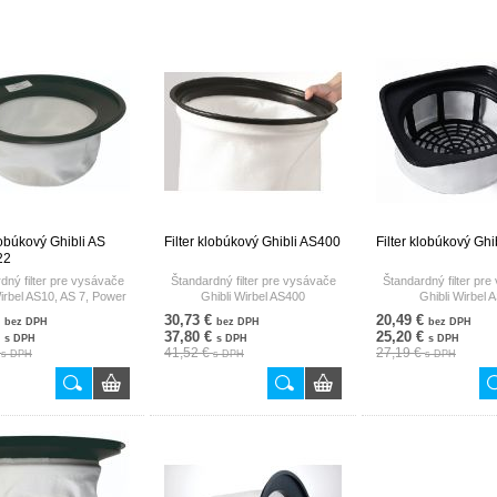
lobúkový Ghibli AS
Filter klobúkový Ghibli AS400
Filter klobúkový Ghi
22
dný filter pre vysávače
Štandardný filter pre vysávače
Štandardný filter pr
irbel AS10, AS 7, Power
Ghibli Wirbel AS400
Ghibli Wirbel 
D 22
€
30,73 €
20,49 €
bez DPH
bez DPH
bez DPH
€
37,80 €
25,20 €
s DPH
s DPH
s DPH
€
41,52 €
27,19 €
s DPH
s DPH
s DPH