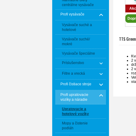
Náhradné diely
centrálne vysávače
Akc
Profi vysávače
Dopr
Vysávače suché a
hotelové
TTS Green
Vysávače suché/
mokré
Vysávače špeciálne
Kva
2 
Príslušenstvo
dr
2 
ro
Filtre a vrecká
Ve
vi
Profi čistiace stroje
Profi upratovacie
vozíky a náradie
Upratovacie a
hotelové vozíky
Mopy a čistenie
podláh