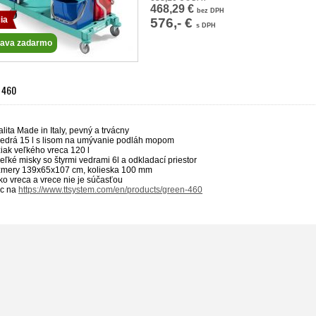
468,29 €
bez DPH
ia
576,- €
s DPH
ava zadarmo
 460
lita Made in Italy, pevný a trvácny
vedrá 15 l s lisom na umývanie podláh mopom
žiak veľkého vreca 120 l
veľké misky so štyrmi vedrami 6l a odkladací priestor
zmery 139x65x107 cm, kolieska 100 mm
ko vreca a vrece nie je súčasťou
ac na
https://www.ttsystem.com/en/products/green-460