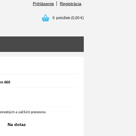
Prihlásenie
Registrácia
0
položiek
(0,00 €)
en 460
tredných a väčších priestorov.
Na dotaz