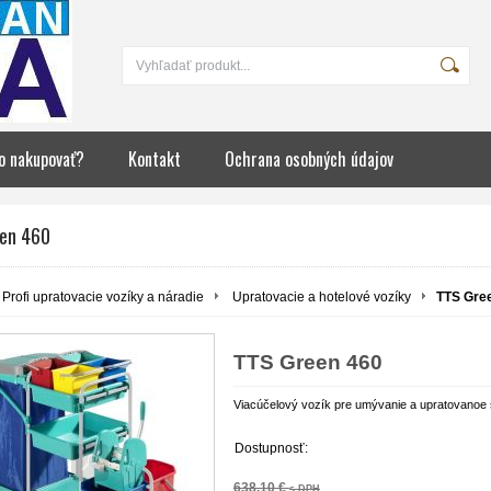
o nakupovať?
Kontakt
Ochrana osobných údajov
en 460
Profi upratovacie vozíky a náradie
Upratovacie a hotelové vozíky
TTS Gre
TTS Green 460
Viacúčelový vozík pre umývanie a upratovanoe s
Dostupnosť:
638,10 €
s DPH