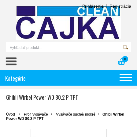
Prihlásenie
Registrácia
0
Kategórie
Ghibli Wirbel Power WD 80.2 P TPT
Úvod
Profi vysávače
Vysávače suché/ mokré
Ghibli Wirbel
Power WD 80.2 P TPT