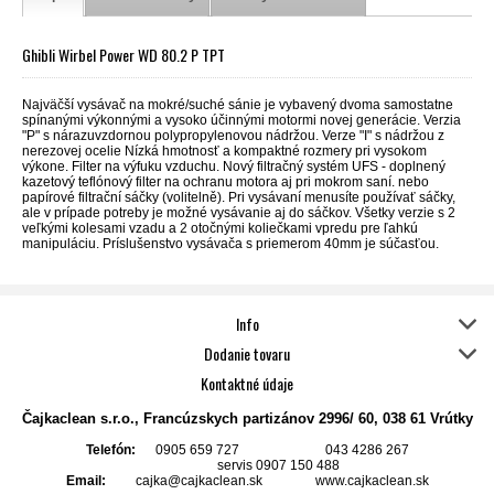
Ghibli Wirbel Power WD 80.2 P TPT
Najväčší vysávač na mokré/suché sánie je vybavený dvoma samostatne
spínanými výkonnými a vysoko účinnými motormi novej generácie. Verzia
"P" s nárazuvzdornou polypropylenovou nádržou. Verze "I" s nádržou z
nerezovej ocelie Nízká hmotnosť a kompaktné rozmery pri vysokom
výkone. Filter na výfuku vzduchu. Nový filtračný systém UFS - doplnený
kazetový teflónový filter na ochranu motora aj pri mokrom saní. nebo
papírové filtrační sáčky (volitelně). Pri vysávaní menusíte používať sáčky,
ale v prípade potreby je možné vysávanie aj do sáčkov. Všetky verzie s 2
veľkými kolesami vzadu a 2 otočnými koliečkami vpredu pre ľahkú
manipuláciu. Príslušenstvo vysávača s priemerom 40mm je súčasťou.
Info
Dodanie tovaru
Kontaktné údaje
Čajkaclean s.r.o.
, Francúzskych partizánov 2996/ 60, 038 61 Vrútky
Telefón:
0905 659 727 043 4286 267
servis 0907 150 488
Email:
cajka@cajkaclean.sk www.cajkaclean.sk