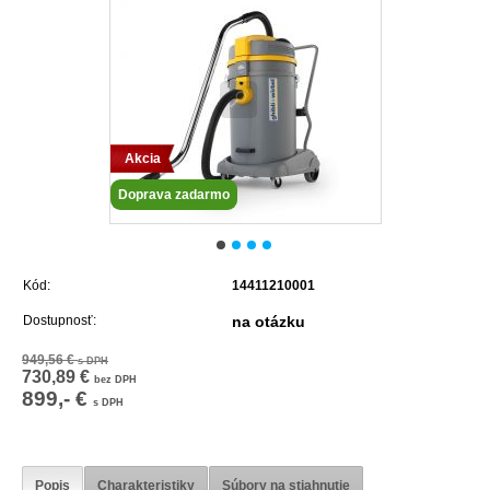
Akcia
Doprava zadarmo
Kód:
14411210001
Dostupnosť:
na otázku
949,56 €
s DPH
730,89 €
bez DPH
899,- €
s DPH
Popis
Charakteristiky
Súbory na stiahnutie